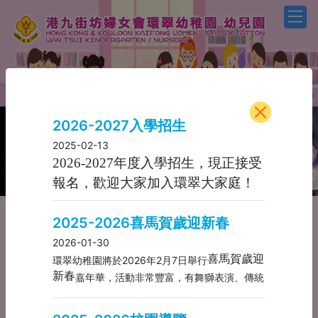
2026-2027入學招生
2025-02-13
Previous
Next
2026-2027年度入學招生，現正接受
報名，歡迎大家加入環翠大家庭！
按此
進入報名連結，
本校設有暫
2025-2026喜馬賀歲迎新春
託、延展及兼收服務。
2026-01-30
如有任何問題，可致電：2898
喜馬賀歲迎
環翠幼稚園將於2026年2月7日舉行
8241，歡迎查詢。
新春
嘉年華，活動非常豐富，有舞獅表演、傳統
2026-2027入學招生
中國見面藝術表演、豐富攤位遊戲，如有興趣請
按此
報名。
2025-02-13