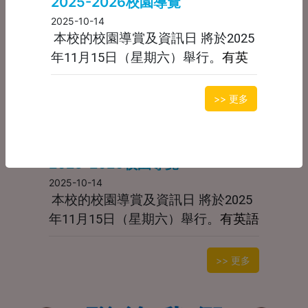
2025-2026校園導覽
2026-2027年度入學招生，現正接受
2025-10-14
報名，歡迎大家加入環翠大家庭！
按
本校的校園導賞及資訊日 將於2025
此
進入報名連結，
本校設有暫託、延
有英
年11月15日（星期六）舉行。
2025-2026喜馬賀歲迎新春
展及兼收服務。
語音樂遊戲、Henna手繪體驗、普
2026-01-30
通話美勞活動、Messy Play，歡迎
如有任何問題，可致電：2898
>> 更多
喜馬賀歲迎
環翠幼稚園將於2026年2月7日舉行
報名參加！
按此
進入報名連結。
8241，歡迎查詢。
新春
嘉年華，活動非常豐富，有舞獅表演、傳統
中國見面藝術表演、豐富攤位遊戲，如有興趣請
按此
報名。
2025-2026校園導覽
2025-10-14
本校的校園導賞及資訊日 將於2025
有英語
年11月15日（星期六）舉行。
音樂遊戲、Henna手繪體驗、普通話
美勞活動、Messy Play，歡迎報名
>> 更多
參加！
按此
進入報名連結。