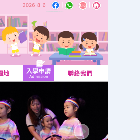
2026-8-6
|
|
|
Next