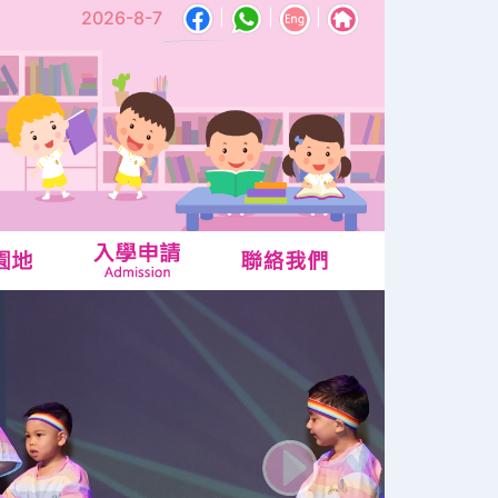
2026-8-7
|
|
|
Next