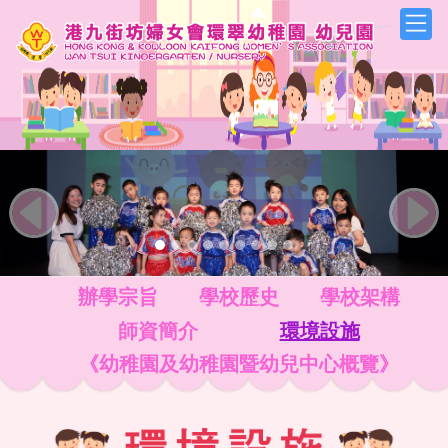
Previous
Next
辦學宗旨
學校歷史
學校架構
師資簡介
環境設施
《幼稚園及幼稚園暨幼兒中心概覽》