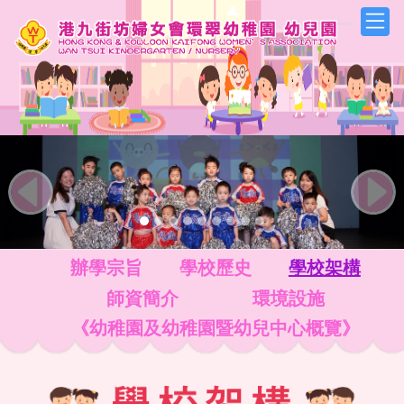
Previous
Next
辦學宗旨
學校歷史
學校架構
師資簡介
環境設施
《幼稚園及幼稚園暨幼兒中心概覽》